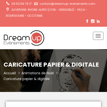
09.53.59.79.17
contact@dreamup-evenements.com
AUVERGNE-RHONE-ALPES (LYON - GRENOBLE) - PACA -
BOURGOGNE - OCCITANIE
Togg
CARICATURE PAPIER & DIGITALE
navig
Accueil
Animations de Noël
Caricature papier & digitale